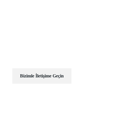
İşinizi geleceğe taşımak ve
sürdürülebilir başarı yakalamak için
profesyonel destek alın
Bizimle İletişime Geçin